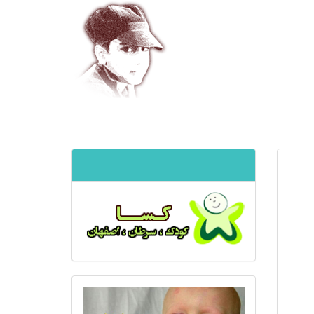
موسسه خیریه کسا
ا پشت
و کشت
الینی
مصرف