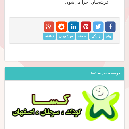
فرشچیان اجرا می‌شود.
پیام
زندگی
صحنه
فرشچیان
نواخته
موسسه خیریه کسا