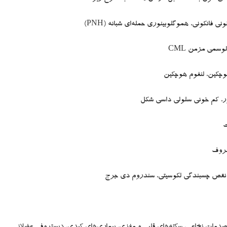
 فانکونی، هموگلوبینوری حمله‌ای شبانه (PNH)
هوچکین، لنفوم هوچکین
اژور، کم خونی سلولی داسی شکل
ت
ضروف
ن، نقص چسبندگی لکوسیتی، سندروم دی جرج