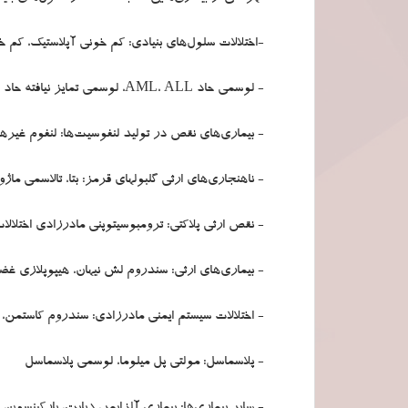
-اختلالات سلول‌های بنیادی: کم خونی آپلاستیک، کم خونی
- لوسمی حاد AML، ALL، لوسمی تمایز نیافته حاد لوسمی مزمن CML
- بیماری‌های نقص در تولید لنفوسیت‌ها: لنفوم غیر
- ناهنجاری‌های ارثی گلبولهای قرمز: بتا، تالاسمی م
- نقص ارثی پلاکتی: ترومبوسیتوپنی مادرزادی اختلالا
- بیماری‌های ارثی: سندروم لش نیهان، هیپوپلازی غ
- اختلالات سیستم ایمنی مادرزادی: سندروم کاستم
- پلاسماسل: مولتی پل میلوما، لوسمی پلاسماسل