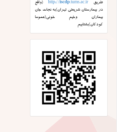
طریق
.tums.ac.ir
iscdp
http://
(واقع
در بیمارستان شریعتی تهران)به نجات جان
بیماران وخیم خونی(عموما
کودکان)بشتابیم